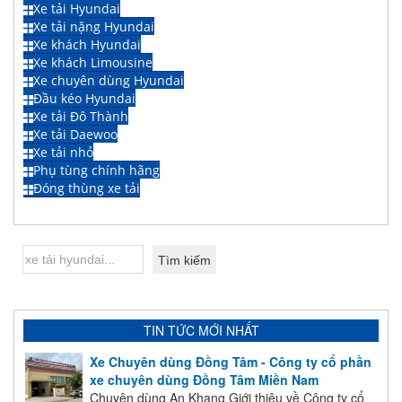
Xe tải Hyundai
Xe tải nặng Hyundai
Xe khách Hyundai
Xe khách Limousine
Xe chuyên dùng Hyundai
Đầu kéo Hyundai
Xe tải Đô Thành
Xe tải Daewoo
Xe tải nhỏ
Phụ tùng chính hãng
Đóng thùng xe tải
TIN TỨC MỚI NHẤT
Xe Chuyên dùng Đồng Tâm - Công ty cổ phần
xe chuyên dùng Đồng Tâm Miền Nam
Chuyên dùng An Khang Giới thiệu về Công ty cổ