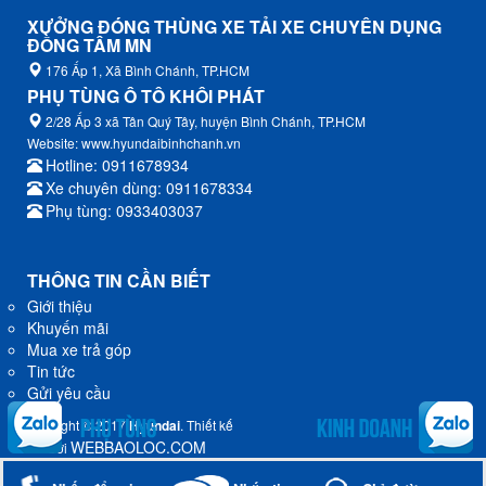
XƯỞNG ĐÓNG THÙNG XE TẢI XE CHUYÊN DỤNG
ĐỒNG TÂM MN
176 Ấp 1, Xã Bình Chánh, TP.HCM
PHỤ TÙNG Ô TÔ KHÔI PHÁT
2/28 Ấp 3 xã Tân Quý Tây, huyện Bình Chánh, TP.HCM
Website: www.hyundaibinhchanh.vn
Hotline: 0911678934
Xe chuyên dùng: 0911678334
Phụ tùng: 0933403037
THÔNG TIN CẦN BIẾT
Giới thiệu
Khuyến mãi
Mua xe trả góp
Tin tức
Gửi yêu cầu
Copyright © 2017
Hyundai
. Thiết kế
WEBBAOLOC.COM
bởi