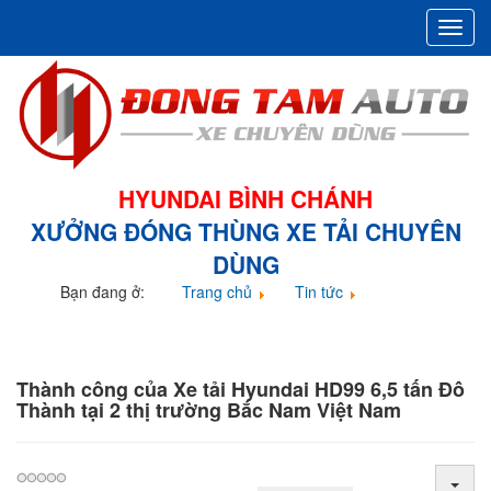
Toggl
navig
HYUNDAI BÌNH CHÁNH
XƯỞNG ĐÓNG THÙNG XE TẢI CHUYÊN
DÙNG
Bạn đang ở:
Trang chủ
Tin tức
Thành công của Xe tải Hyundai HD99 6,5 tấn Đô Thành
tại 2 thị trường Bắc Nam Việt Nam
Thành công của Xe tải Hyundai HD99 6,5 tấn Đô
Thành tại 2 thị trường Bắc Nam Việt Nam