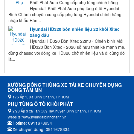
Khôi Phát Auto Cung cấp phụ tùng chính hãng
Hyundai Khôi Phát Auto phụ tùng ô tô Hyundai
Bình Chánh chuyên cung cấp phụ tùng Hyundai chính hãng
nhập khẩu Hàn...
Hyundai HD320 bồn nhiên liệu 22 khối Xitec
xăng dầu
Hyundai HD320 Bồn Xitec 22m3 - Chiến binh Mới
HD320 Bồn Xitec - 2020 sở hữu thiết kế mạnh mẽ,
dùng chassic với dòng xe HD320 chở nhiên liệu và đi cùng đó
là...
XƯỞNG ĐÓNG THÙNG XE TẢI XE CHUYÊN DỤNG
ĐỒNG TÂM MN
176 Ấp 1, Xã Bình Chánh, TP.HCM
PHỤ TÙNG Ô TÔ KHÔI PHÁT
2/28 Ấp 3 xã Tân Quý Tây, huyện Bình Chánh, TP.HCM
Website: www.hyundaibinhchanh.vn
Hotline: 0911678934
Xe chuyên dùng: 0911678334