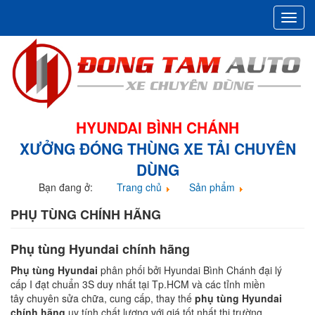
Toggl
navig
HYUNDAI BÌNH CHÁNH
XƯỞNG ĐÓNG THÙNG XE TẢI CHUYÊN
DÙNG
Bạn đang ở:
Trang chủ
Sản phẩm
Phụ tùng
PHỤ TÙNG CHÍNH HÃNG
Phụ tùng Hyundai chính hãng
Phụ tùng Hyundai
phân phối bởi Hyundai Bình Chánh đại lý
cấp I đạt chuẩn 3S duy nhất tại Tp.HCM và các tỉnh miền
tây chuyên sửa chữa, cung cấp, thay thế
phụ tùng Hyundai
chính hãng
uy tính chất lượng với giá tốt nhất thị trường.