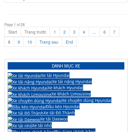
Page 1 of 28
Start
Trang trước
1
2
3
4
...
6
7
8
9
10
Trang sau
End
DANH MỤC XE
Xe tải Hyundai
Xe tải nặng Hyundai
Xe khách Hyundai
Xe khách Limousine
Xe chuyên dùng Hyundai
Đầu kéo Hyundai
Xe tải Đô Thành
Xe tải Daewoo
Xe tải nhỏ
Phụ tùng chính hãng