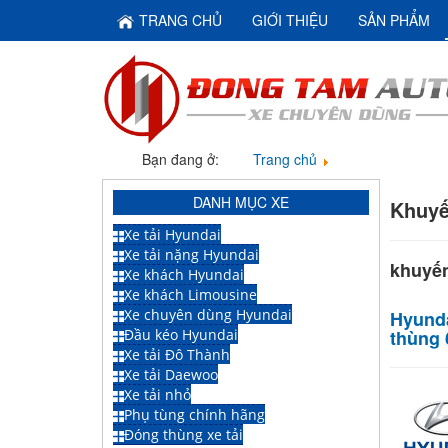
TRANG CHỦ
GIỚI THIỆU
SẢN PHẨM
Bạn đang ở:
Trang chủ
Khuyến mãi
DANH MỤC XE
Khuyế
Xe tải Hyundai
Xe tải nặng Hyundai
khuyế
Xe khách Hyundai
Xe khách Limousine
Xe chuyên dùng Hyundai
Hyunda
Đầu kéo Hyundai
thùng 
Xe tải Đô Thành
Xe tải Daewoo
Xe tải nhỏ
Phụ tùng chính hãng
Đóng thùng xe tải