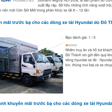
Dothanh Mighty HD120SL là sản phẩm do Côn
xuất lắp ráp. Sở hữu những tính năng vượt trội
o nên một Cơn Sốt Mới trong phân khúc xe tải 8 – 12 tấn.
 mãi trước bạ cho các dòng xe tải Hyundai do Đô T
Bạn đánh giá:
1
/
5
Nhằm truy ân và hỗ trợ khách
Đô Thành xin gửi đến quý kh
dòng hyundai xe tải : Hyunda
kín, thùng mui bạt,và xe chuy
nh khuyến mãi trước bạ cho các dòng xe tải Hyunda