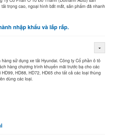
g Ty Cổ Phần Ô Tô Đô Thành (Dothanh Auto) sản
, tải trọng cao, ngoại hình bắt mắt, sản phẩm đã nhanh
hành nhập khẩu và lắp rắp.
 hàng sử dụng xe tải Hyundai. Công ty Cổ phần ô tô
ách hàng chương trình khuyến mãi trước bạ cho các
i HD99, HD88, HD72, HD65 cho tất cả các loại thùng
ên dùng các loại.
i