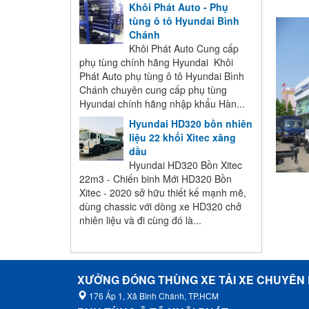
Khôi Phát Auto - Phụ
tùng ô tô Hyundai Bình
Chánh
Khôi Phát Auto Cung cấp
phụ tùng chính hãng Hyundai Khôi
Phát Auto phụ tùng ô tô Hyundai Bình
Chánh chuyên cung cấp phụ tùng
Hyundai chính hãng nhập khẩu Hàn...
Hyundai HD320 bồn nhiên
liệu 22 khối Xitec xăng
dầu
Hyundai HD320 Bồn Xitec
22m3 - Chiến binh Mới HD320 Bồn
Xitec - 2020 sở hữu thiết kế mạnh mẽ,
dùng chassic với dòng xe HD320 chở
nhiên liệu và đi cùng đó là...
XƯỞNG ĐÓNG THÙNG XE TẢI XE CHUYÊN
176 Ấp 1, Xã Bình Chánh, TP.HCM