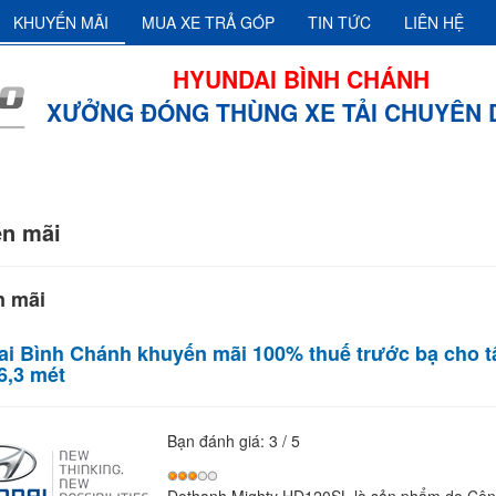
KHUYẾN MÃI
MUA XE TRẢ GÓP
TIN TỨC
LIÊN HỆ
HYUNDAI BÌNH CHÁNH
XƯỞNG ĐÓNG THÙNG XE TẢI CHUYÊN
n mãi
n mãi
i Bình Chánh khuyến mãi 100% thuế trước bạ cho t
6,3 mét
Bạn đánh giá:
3
/
5