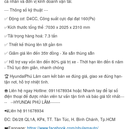
cá nhân và đơn vị kinh doanh vận tải.
--- Thông số kỹ thuật ---
✅ Động cơ: D4CC, Công suất cực đại đạt 160(Ps)
✅Kích thước tổng thể :7030 x 2025 x 2310 mm
✅Tải trọng hàng hoá: 7.3 tấn
✅ Thiết kế thùng lên tới gần 6m
✅ Giảm giá lên đến 35tr đồng - Xe sẵn thùng sẵn
✅ Hỗ trợ vay vốn lên đến 80% giá trị xe - Thời hạn lên đến 6 năm
- Thủ tục đơn giản, nhanh chóng
🏆 HyundaiPhú Lâm cam kết bán xe đúng giá, giao xe đúng hạn-
tận nơi, hỗ trợ nhiệt tình.
☎️ Liên hệ ngay Hotline: 0911678934 hoặc Nhanh tay để lại số
điện thoại để được nhân viên tư vấn tận tình và báo giá tốt nhất---
-- --HYUNDAI PHÚ LÂM-------
📲Liên hệ 911678934
ĐC: D6/28 QL1A, KP4, TT. Tân Túc, H. Bình Chánh, Tp.HCM
❤️Fanpage:
https://www.facebook.com/phulamauto/