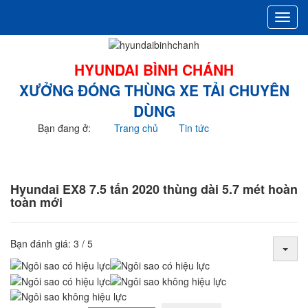
Toggl
navig
HYUNDAI BÌNH CHÁNH
XƯỞNG ĐÓNG THÙNG XE TẢI CHUYÊN
DÙNG
Bạn đang ở:
Trang chủ
Tin tức
Hyundai EX8 7.5 tấn 2020 thùng dài 5.7 mét hoàn toàn
mới
Hyundai EX8 7.5 tấn 2020 thùng dài 5.7 mét hoàn
toàn mới
Bạn đánh giá:
3
/
5