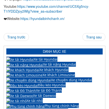
Youtube:
https://www.youtube.com/channel/UC5Xg5ncy-
T1lYDDZjoy2Wlg?view_as=subscriber
❤️Website:
https://hyundaibinhchanh.vn/
Trang trước
Trang sau
DANH MỤC XE
Xe tải Hyundai
Xe tải nặng Hyundai
Xe khách Hyundai
Xe khách Limousine
Xe chuyên dùng Hyundai
Đầu kéo Hyundai
Xe tải Đô Thành
Xe tải Daewoo
Xe tải nhỏ
Phụ tùng chính hãng