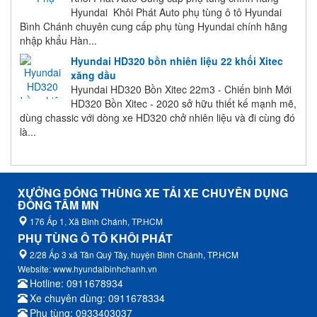
Hyundai Khôi Phát Auto phụ tùng ô tô Hyundai
Bình Chánh chuyên cung cấp phụ tùng Hyundai chính hãng
nhập khẩu Hàn...
Hyundai HD320 bồn nhiên liệu 22 khối Xitec
xăng dầu
Hyundai HD320 Bồn Xitec 22m3 - Chiến binh Mới
HD320 Bồn Xitec - 2020 sở hữu thiết kế mạnh mẽ,
dùng chassic với dòng xe HD320 chở nhiên liệu và đi cùng đó
là...
XƯỞNG ĐÓNG THÙNG XE TẢI XE CHUYÊN DỤNG
ĐỒNG TÂM MN
176 Ấp 1, Xã Bình Chánh, TP.HCM
PHỤ TÙNG Ô TÔ KHÔI PHÁT
2/28 Ấp 3 xã Tân Quý Tây, huyện Bình Chánh, TP.HCM
Website: www.hyundaibinhchanh.vn
Hotline: 0911678934
Xe chuyên dùng: 0911678334
Phụ tùng: 0933403037