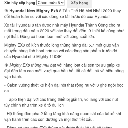
Xin hãy xếp hạng
🎯
Hyundai New Mighty Ex8
8 Tấn Thế Hệ Mới Nhất 2020 thay
đổi hoàn toàn so với các dòng xe tải trước đó của Hyundai.
Xe tải Hyundai 8 tấn được nhà máy Hyundai Thành Công cho ra
mắt trong đầu năm 2020 với các thay đổi đến từ thiết kế cũng như
nội thất. Động cơ hoàn toàn mới với công suất lớn.
Mighty EX8 có kích thước lòng thùng hàng dài 5,7 mét giúp vận
chuyển hàng linh hoạt hơn so với các dòng sản phẩm trước đó
của Hyundai như Mighty 110SP
🎯
Mighty EX8 thùng mui bạt
với hàng loạt cải tiến tối ưu giúp xe
đạt đến tầm cao mới, vượt qua hầu hết tất cả đối thủ về hiệu năng
vận hành.
- Cabin vuông thiết kế hiện đại nội thất rộng rãi với 3 ghế ngồi bọc
da.
- Taplo hiện đại với các trang thiết bị giải trí, vô lăng với các nút
tùy chỉnh như trên xe ô tô du lịch
- Hệ thống đèn pha 2 tầng tăng khả năng quan sát của tài xế khi
vận hành trên các con đường và mọi thời tiết xấu.
- Động cơ
Hyundai EX8 thùng kín
được thiết kế với hệ thống