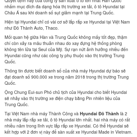
Quyết định này của công ty sản xuất ô tô lớn nhất Hàn Quốc
nhấm mục đích đa dạng hóa thị trường xe tải, ô tô Hyundai tại
Châu Á sau khi doanh số sụt giảm mạnh tại Trung Quốc.
Hiện tại Hyundai chỉ có vài cơ sở lắp rắp xe Hyundai tại Việt Nam
như Đô Thành Auto, Thaco.
Mối quan hệ giữa Hàn và Trung Quốc không mấy tốt đẹp, thậm
chí còn xảy ra mâu thuẫn nhau do xay đựng hệ thống phòng
không tên lửa tại Seul của Mỹ. Sự rạn nứt ảnh hưởng nhiều đến
Hyundai cũng như các công ty phụ thuộc vào thị trường Trung
Quốc.
Thông tin đươc biết doanh số của nhà máy Hyundai dự báo sẽ
đạt doanh số 900.000 xe trong năm 2018 trong thị trường Trung
Quốc.
Ộng
Chung Eui-sun Phó chủ tịch của Hyundai cho biết Hyundai
sẽ nhảy vào thị trường xe điện chạy bằng Pin nhiên liệu của
Trung Quốc.
Tại Việt Nam nhà máy Thành Công và
Hyundai Đô Thành
là 2
nhà máy lắp rắp xe tải, ô tô Hyundai lớn nhất. hai nhà máy có rất
nhiều năm trong lĩnh vực lắp rắp xe Hyundai. Có thể Hyundai sẽ
kết hợp với 2 đơn vị này để sàn xuất xe Hyundai Made in Vietnam.