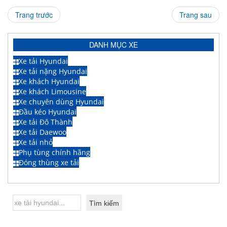
Trang trước
Trang sau
DANH MỤC XE
Xe tải Hyundai
Xe tải nặng Hyundai
Xe khách Hyundai
Xe khách Limousine
Xe chuyên dùng Hyundai
Đầu kéo Hyundai
Xe tải Đô Thành
Xe tải Daewoo
Xe tải nhỏ
Phụ tùng chính hãng
Đóng thùng xe tải