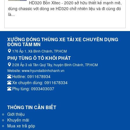
HD320 Bồn Xitec - 2020 sở hữu thiết kế mạnh mẽ,
dùng chassic với dòng xe HD320 chở nhiên liệu và đi cùng đó
là...
XƯỞNG ĐÓNG THÙNG XE TẢI XE CHUYÊN DỤNG
ĐỒNG TÂM MN
176 Ấp 1, Xã Bình Chánh, TP.HCM
PHỤ TÙNG Ô TÔ KHÔI PHÁT
2/28 Ấp 3 xã Tân Quý Tây, huyện Bình Chánh, TP.HCM
Website: www.hyundaibinhchanh.vn
Hotline: 0911678934
Xe chuyên dùng: 0911678334
Phụ tùng: 0933403037
THÔNG TIN CẦN BIẾT
Giới thiệu
Khuyến mãi
Mua xe trả góp