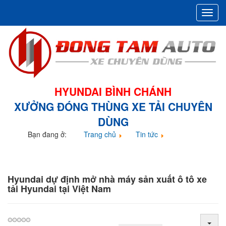
Toggl
navig
HYUNDAI BÌNH CHÁNH
XƯỞNG ĐÓNG THÙNG XE TẢI CHUYÊN
DÙNG
Bạn đang ở:
Trang chủ
Tin tức
Hyundai dự định mở nhà máy sản xuất ô tô xe tải
Hyundai tại Việt Nam
Hyundai dự định mở nhà máy sản xuất ô tô xe
tải Hyundai tại Việt Nam