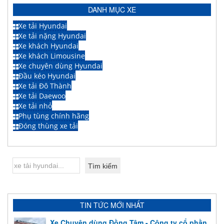
DANH MỤC XE
Xe tải Hyundai
Xe tải nặng Hyundai
Xe khách Hyundai
Xe khách Limousine
Xe chuyên dùng Hyundai
Đầu kéo Hyundai
Xe tải Đô Thành
Xe tải Daewoo
Xe tải nhỏ
Phụ tùng chính hãng
Đóng thùng xe tải
TIN TỨC MỚI NHẤT
Xe Chuyên dùng Đồng Tâm - Công ty cổ phần