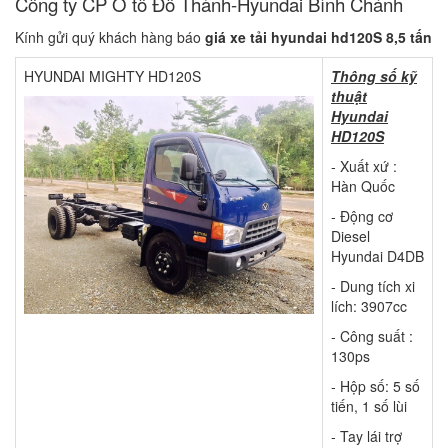
Công ty CP Ô tô Đô Thành-Hyundai Bình Chánh
Kính gửi quý khách hàng báo
giá xe tải hyundai hd120S 8,5 tấn
HYUNDAI MIGHTY HD120S
Thông số kỹ
thuật
Hyundai
HD120S
- Xuất xứ :
Hàn Quốc
- Động cơ
Diesel
Hyundai D4DB
- Dung tích xi
lích: 3907cc
- Công suất :
130ps
- Hộp số: 5 số
tiến, 1 số lùi
- Tay lái trợ