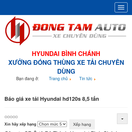
Toggl
navig
HYUNDAI BÌNH CHÁNH
XƯỞNG ĐÓNG THÙNG XE TẢI CHUYÊN
DÙNG
Bạn đang ở:
Trang chủ
Tin tức
Báo giá xe tải Hyundai hd120s 8,5 tấn
Báo giá xe tải Hyundai hd120s 8,5 tấn
Xin hãy xếp hạng