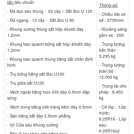
tấn
tiêu chuẩn
Thông số:
- Đà dọc sàn thùng : 02 cây – Sắt đúc U 120
- Chiều dài cơ
- Đà ngang : 13 cây - Sắt đúc U 80
sở : 3735mm
- Khung xương thùng sắt hộp 40x40 dày
- Khoảng sáng
1.2mm
gầm xe : 200
- Khung bao quanh bửng sắt hộp 40x80 dày
- Trọng lượng
1.2mm
bản thân :
3.295 kg
- Khung bao quanh thùng bằng sắt chấn định
hình
- Trọng lượng
toàn bộ :
- Trụ bửng bằng sắt đúc U100
12.000 kg
- Trụ giữa sắt U120
- Trọng tài cho
- Vách ngoài bằng inox 430 dày 0.5mm dập
phép : 8.450
sóng
kg
- Vách trong bằng tole tráng kẽm dày 0.5mm
- Cỡ lốp : Lốp
trước:
- Sàn bằng sắt dày 2.5mm phẳng
8.25R16 - Lốp
- 02 Cửa sau khung xương
sau:
8.25R16x2
- Bản lề tay khóa cửa bằng Inox