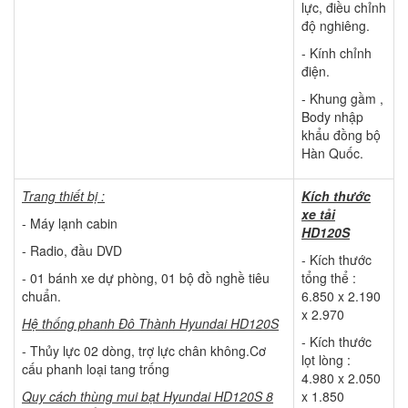
lực, điều chỉnh
độ nghiêng.
- Kính chỉnh
điện.
- Khung gầm ,
Body nhập
khẩu đồng bộ
Hàn Quốc.
Trang thiết bị :
Kích thước
xe tải
- Máy lạnh cabin
HD120S
- Radio, đầu DVD
- Kích thước
- 01 bánh xe dự phòng, 01 bộ đồ nghề tiêu
tổng thể :
chuẩn.
6.850 x 2.190
x 2.970
Hệ thống phanh Đô Thành Hyundai HD120S
- Kích thước
- Thủy lực 02 dòng, trợ lực chân không.Cơ
lọt lòng :
cấu phanh loại tang trống
4.980 x 2.050
Quy cách thùng mui bạt Hyundai HD120S 8
x 1.850