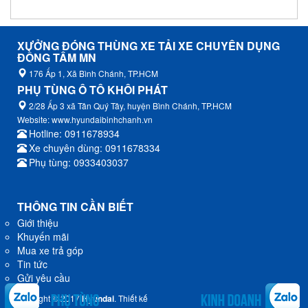
XƯỞNG ĐÓNG THÙNG XE TẢI XE CHUYÊN DỤNG
ĐỒNG TÂM MN
176 Ấp 1, Xã Bình Chánh, TP.HCM
PHỤ TÙNG Ô TÔ KHÔI PHÁT
2/28 Ấp 3 xã Tân Quý Tây, huyện Bình Chánh, TP.HCM
Website: www.hyundaibinhchanh.vn
Hotline: 0911678934
Xe chuyên dùng: 0911678334
Phụ tùng: 0933403037
THÔNG TIN CẦN BIẾT
Giới thiệu
Khuyến mãi
Mua xe trả góp
Tin tức
Gửi yêu cầu
Copyright © 2017
Hyundai
. Thiết kế