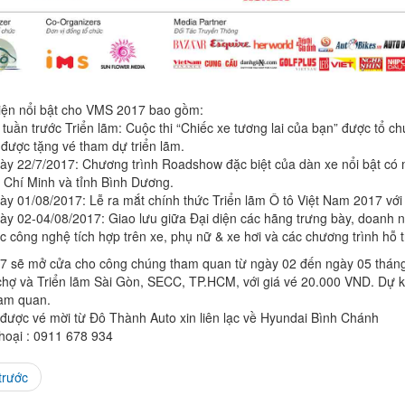
iện nổi bật cho VMS 2017 bao gồm:
 tuần trước Triển lãm: Cuộc thi “Chiếc xe tương lai của bạn” được tổ c
 được tặng vé tham dự triển lãm.
ày 22/7/2017: Chương trình Roadshow đặc biệt của dàn xe nổi bật có m
 Chí Minh và tỉnh Bình Dương.
ày 01/08/2017: Lễ ra mắt chính thức Triển lãm Ô tô Việt Nam 2017 với 
ày 02-04/08/2017: Giao lưu giữa Đại diện các hãng trưng bày, doanh n
c công nghệ tích hợp trên xe, phụ nữ & xe hơi và các chương trình hỗ t
 sẽ mở cửa cho công chúng tham quan từ ngày 02 đến ngày 05 tháng 0
chợ và Triển lãm Sài Gòn, SECC, TP.HCM, với giá vé 20.000 VND. Dự 
am quan.
được vé mời từ Đô Thành Auto xin liên lạc về Hyundai Bình Chánh
thoại : 0911 678 934
trước