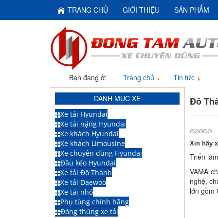
TRANG CHỦ
GIỚI THIỆU
SẢN PHẨM
Bạn đang ở:
Trang chủ
Tin tức
Đ
DANH MỤC XE
Đô Thà
Xe tải Hyundai
Xe tải nặng Hyundai
Xe khách Hyundai
Xe khách Limousine
Xin hãy 
Xe chuyên dùng Hyundai
Triển lã
Đầu kéo Hyundai
VAMA ch
Xe tải Đô Thành
nghệ, ch
Xe tải Daewoo
lớn gồm 
Xe tải nhỏ
Phụ tùng chính hãng
Đóng thùng xe tải