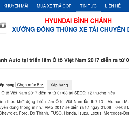
KHUYẾN MÃI
MUA XE TRẢ GÓP
TIN TỨC
LIÊN HỆ
HYUNDAI BÌNH CHÁNH
XƯỞNG ĐÓNG THÙNG XE TẢI CHUYÊN
ô Thành Auto tại triển lãm Ô tô Việt Nam 2017 diễn ra từ 01/08 tại SE
nh Auto tại triển lãm Ô tô Việt Nam 2017 diễn ra từ 
xếp hạng
m Ô tô Việt Nam 2017 diễn ra từ 01/08 tại SECC; 12 thương hiệu
ính thức khởi động
Triển lãm Ô tô Việt Nam lần thứ 13
-
Vietnam M
uyển động thông minh.” VMS 2017 sẽ diễn ra từ ngày 01/08 - 04/08 
Chevrolet, Ford, Đô Thành, FUSO, Honda, Isuzu, Lexus, Mercedes-Benz