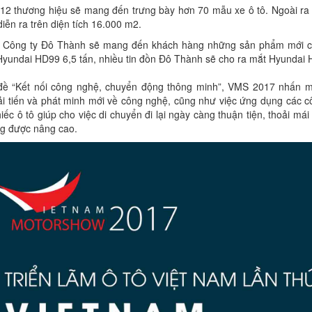
 12 thương hiệu sẽ mang đến trưng bày hơn 70 mẫu xe ô tô. Ngoài ra 
iễn ra trên diện tích 16.000 m2.
Công ty Đô Thành sẽ mang đến khách hàng những sản phẩm mới chắ
 Hyundai HD99 6,5 tấn, nhiều tin đồn Đô Thành sẽ cho ra mắt Hyundai 
đề “Kết nối công nghệ, chuyển động thông minh”, VMS 2017 nhấn mạ
i tiến và phát minh mới về công nghệ, cũng như việc ứng dụng các c
ếc ô tô giúp cho việc di chuyển đi lại ngày càng thuận tiện, thoải má
g được nâng cao.