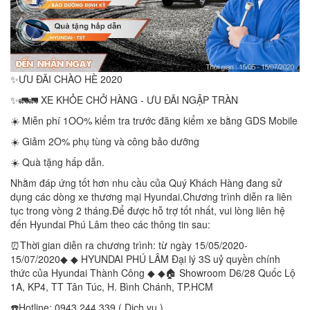
✨ƯU ĐÃI CHÀO HÈ 2020
✨🚛🚛 XE KHỎE CHỞ HÀNG - ƯU ĐÃI NGẬP TRÀN
☀️ Miễn phí 1OO% kiểm tra trước đăng kiểm xe bằng GDS Mobile
☀️ Giảm 2O% phụ tùng và công bảo dưỡng
☀️ Quà tặng hấp dẫn.
Nhằm đáp ứng tốt hơn nhu cầu của Quý Khách Hàng đang sử
dụng các dòng xe thương mại Hyundai.Chương trình diễn ra liên
tục trong vòng 2 tháng.Để được hỗ trợ tốt nhất, vui lòng liên hệ
đến Hyundai Phú Lâm theo các thông tin sau:
⏰Thời gian diễn ra chương trình: từ ngày 15/05/2020-
15/07/2020◆ ◆ HYUNDAI PHÚ LÂM Đại lý 3S uỷ quyền chính
thức của Hyundai Thành Công ◆ ◆🏠 Showroom D6/28 Quốc Lộ
1A, KP4, TT Tân Túc, H. Bình Chánh, TP.HCM
☎️Hotline: 0943.244.339 ( Dịch vụ )