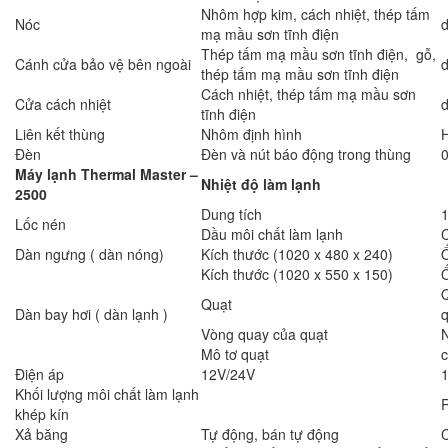
Nhôm hợp kim, cách nhiệt, thép tấm
Nóc
mạ mầu sơn tĩnh điện
Thép tấm mạ mầu sơn tĩnh điện, gỗ,
Cánh cửa bảo vệ bên ngoài
thép tấm mạ mầu sơn tĩnh điện
Cách nhiệt, thép tấm mạ mầu sơn
Cửa cách nhiệt
d
tĩnh điện
Liên kết thùng
Nhôm định hình
Đèn
Đèn và nút báo động trong thùng
0
Máy lạnh Thermal Master –
Nhiệt độ làm lạnh
2500
Dung tích
Lốc nén
Dầu môi chất làm lạnh
Dàn ngưng ( dàn nóng)
Kích thước (1020 x 480 x 240)
Kích thước (1020 x 550 x 150)
Q
Quạt
Dàn bay hơi ( dàn lạnh )
q
Vòng quay của quạt
Mô tơ quạt
c
Điện áp
12V/24V
Khối lượng môi chất làm lạnh
R
khép kín
Xả băng
Tự động, bán tự động