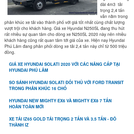
dài 4m3 tải
trọng 2,4 tấn
vẫn nằm trong
phân khúc xe tải vào thành phố với giá tốt nhất cùng chất lượng
vượt trội cho khách hàng. Giá xe Hyundai N250SL đang thu hút
rất nhiều sự quan tâm cho dòng xe N250SL 2020 này nên nhiều
khách hàng cũng rất quan tâm tới giá của xe. Hiện nay Hyundai
Phú Lâm đang phân phối dòng xe tải 2,4 tấn này chỉ từ 500 triệu
đồng.
GIÁ XE HYUNDAI SOLATI 2020 VỚI CÁC NÂNG CẤP TẠI
HYUNDAI PHÚ LÂM
SO SÁNH HYUNDAI SOLATI ĐỐI THỦ VỚI FORD TRANSIT
TRONG PHÂN KHÚC 16 CHỔ
HYUNDAI NEW MIGHTY EX6 VÀ MIGHTY EX8 7 TẤN
HOÀN TOÀN MỚI
XE TẢI IZ65 GOLD TẢI TRỌNG 2 TẤN VÀ 3.5 TẤN - ĐÔ
THÀNH IZ