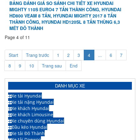
BẢNG ĐÁNH GIÁ SO SÁNH CHI TIẾT XE HYUNDAI
MIGHTY 110S EURO4 7 TẤN THÀNH CÔNG, HYUNDAI
HD800 VEAM 8 TẤN, HYUNDAI MIGHTY 2017 8 TẤN
THÀNH CÔNG, HYUNDAI HD120SL 8 TẤN THÙNG 6,3
MÉT ĐÔ THÀNH
Page 4 of 11
Start
Trang trước
1
2
3
4
...
6
7
8
9
10
Trang sau
End
DANH MỤC XE
Xe tải Hyundai
Xe tải nặng Hyundai
Xe khách Hyundai
Xe khách Limousine
Xe chuyên dùng Hyundai
Đầu kéo Hyundai
Xe tải Đô Thành
Xe tải Daewoo