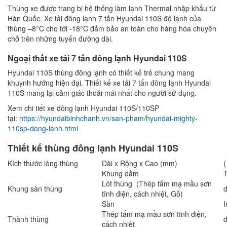
Thùng xe được trang bị hệ thống làm lạnh Thermal nhập khẩu từ
Hàn Quốc. Xe tải đông lạnh 7 tấn Hyundai 110S độ lạnh của
thùng –8°C cho tới -18°C đảm bảo an toàn cho hàng hóa chuyên
chở trên những tuyến đường dài.
Ngoại thất xe tải 7 tấn đông lạnh Hyundai 110S
Hyundai 110S thùng đông lạnh có thiết kế trẻ chung mang
khuynh hướng hiện đại. Thiết kế xe tải 7 tấn đông lạnh Hyundai
110S mang lại cảm giác thoải mái nhất cho người sử dụng.
Xem chi tiết xe đông lạnh Hyundai 110S/110SP
tại:
https://hyundaibinhchanh.vn/san-pham/hyundai-mighty-
110sp-dong-lanh.html
Thiết kế thùng đông lạnh Hyundai 110S
Kích thước lòng thùng
Dài x Rộng x Cao (mm)
(
Khung dầm
Lót thùng (Thép tấm mạ mầu sơn
Khung sàn thùng
tĩnh điện, cách nhiệt, Gỗ)
Sàn
Thép tấm mạ mầu sơn tĩnh điện,
Thành thùng
cách nhiệt