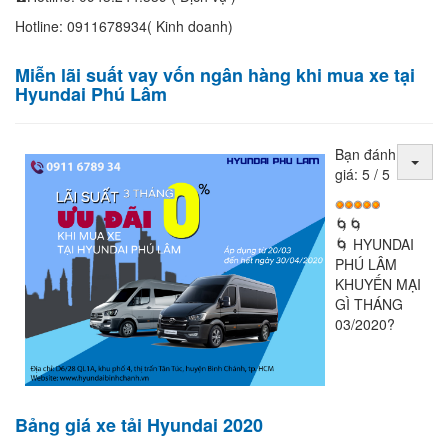
Hotline: 0911678934( Kinh doanh)
Miễn lãi suất vay vốn ngân hàng khi mua xe tại
Hyundai Phú Lâm
Bạn đánh
giá:
5
/
5
🌀🌀
🌀 HYUNDAI
PHÚ LÂM
KHUYẾN MẠI
GÌ THÁNG
03/2020?
Bảng giá xe tải Hyundai 2020