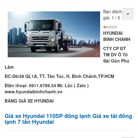
Bạn đánh
giá:
1
/
5
HYUNDAI
BINH CHANH
CTY
CP ĐT
TM DV Ô Tô
Sài Gòn Phú
Lâm
ĐC:D6/28 QL1A, TT. Tân Túc, H. Bình Chánh,TP.HCM
Điện thoại: 0911.6789.34 Mr. Lộc ( Zalo )
www.hyundaibinhchanh.vn
BẢNG GIÁ XE HYUNDAI
Giá xe Hyundai 110SP đông lạnh Giá xe tải đông
lạnh 7 tấn Hyundai