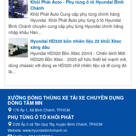
Khôi Phát Auto - Phụ tùng ô tô Hyundai Bình
Chánh
Khôi Phát Auto Cung cấp phụ tùng chính hãng
Hyundai Khôi Phát Auto phụ tùng ô tô Hyundai
Bình Chánh chuyên cung cấp phụ tùng Hyundai chính hãng
nhập khẩu Hàn...
Hyundai HD320 bồn nhiên liệu 22 khối Xitec
xăng dầu
Hyundai HD320 Bồn Xitec 22m3 - Chiến binh Mới
HD320 Bồn Xitec - 2020 sở hữu thiết kế mạnh mẽ,
dùng chassic với dòng xe HD320 chở nhiên liệu và đi cùng đó
là...
XƯỞNG ĐÓNG THÙNG XE TẢI XE CHUYÊN DỤNG
ĐỒNG TÂM MN
176 Ấp 1, Xã Bình Chánh, TP.HCM
PHỤ TÙNG Ô TÔ KHÔI PHÁT
2/28 Ấp 3 xã Tân Quý Tây, huyện Bình Chánh, TP.HCM
Website: www.hyundaibinhchanh.vn