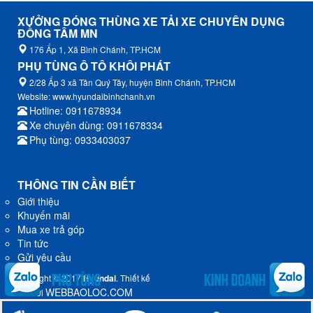
XƯỞNG ĐÓNG THÙNG XE TẢI XE CHUYÊN DỤNG
ĐỒNG TÂM MN
176 Ấp 1, Xã Bình Chánh, TP.HCM
PHỤ TÙNG Ô TÔ KHÔI PHÁT
2/28 Ấp 3 xã Tân Quý Tây, huyện Bình Chánh, TP.HCM
Website: www.hyundaibinhchanh.vn
Hotline: 0911678934
Xe chuyên dùng: 0911678334
Phụ tùng: 0933403037
THÔNG TIN CẦN BIẾT
Giới thiệu
Khuyến mãi
Mua xe trả góp
Tin tức
Gửi yêu cầu
Copyright © 2017
Hyundai
. Thiết kế
WEBBAOLOC.COM
bởi