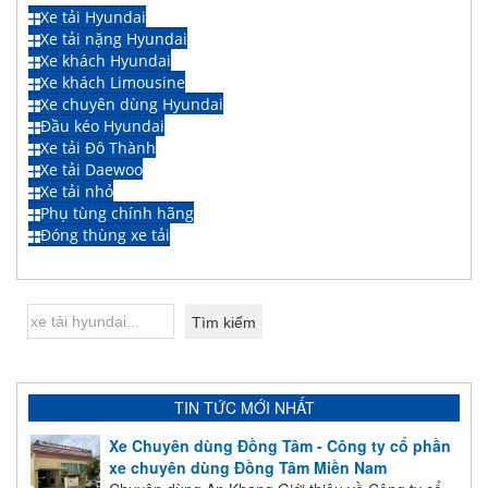
Xe tải Hyundai
Xe tải nặng Hyundai
Xe khách Hyundai
Xe khách Limousine
Xe chuyên dùng Hyundai
Đầu kéo Hyundai
Xe tải Đô Thành
Xe tải Daewoo
Xe tải nhỏ
Phụ tùng chính hãng
Đóng thùng xe tải
TIN TỨC MỚI NHẤT
Xe Chuyên dùng Đồng Tâm - Công ty cổ phần
xe chuyên dùng Đồng Tâm Miền Nam