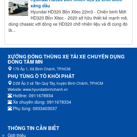
xăng dầu
Hyundai HD320 Bồn Xitec 22m3 - Chiến binh Mới
HD320 Bồn Xitec - 2020 sở hữu thiết kế mạnh mẽ,
dùng chassic với dòng xe HD320 chở nhiên liệu và đi cùng đó
là...
XƯỞNG ĐÓNG THÙNG XE TẢI XE CHUYÊN DỤNG
ĐỒNG TÂM MN
176 Ấp 1, Xã Bình Chánh, TP.HCM
PHỤ TÙNG Ô TÔ KHÔI PHÁT
2/28 Ấp 3 xã Tân Quý Tây, huyện Bình Chánh, TP.HCM
Website: www.hyundaibinhchanh.vn
Hotline: 0911678934
Xe chuyên dùng: 0911678334
Phụ tùng: 0933403037
THÔNG TIN CẦN BIẾT
Giới thiệu