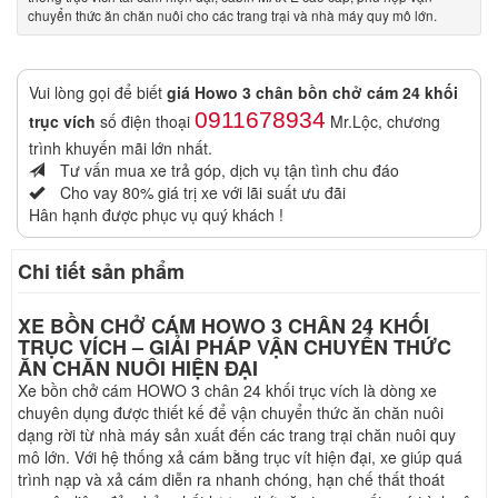
chuyển thức ăn chăn nuôi cho các trang trại và nhà máy quy mô lớn.
Vui lòng gọi để biết
giá Howo 3 chân bồn chở cám 24 khối
0911678934
trục vích
số điện thoại
Mr.Lộc, chương
trình khuyến mãi lớn nhất.
Tư vấn mua xe trả góp, dịch vụ tận tình chu đáo
Cho vay 80% giá trị xe với lãi suất ưu đãi
Hân hạnh được phục vụ quý khách !
Chi tiết sản phẩm
XE BỒN CHỞ CÁM HOWO 3 CHÂN 24 KHỐI
TRỤC VÍCH – GIẢI PHÁP VẬN CHUYỂN THỨC
ĂN CHĂN NUÔI HIỆN ĐẠI
Xe bồn chở cám HOWO 3 chân 24 khối trục vích là dòng xe
chuyên dụng được thiết kế để vận chuyển thức ăn chăn nuôi
dạng rời từ nhà máy sản xuất đến các trang trại chăn nuôi quy
mô lớn. Với hệ thống xả cám bằng trục vít hiện đại, xe giúp quá
trình nạp và xả cám diễn ra nhanh chóng, hạn chế thất thoát