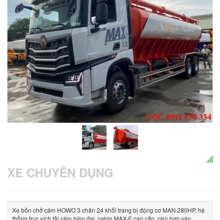
XE CHUYÊN DỤNG
Xe bồn chở cám HOWO 3 chân 24 khối trang bị động cơ MAN 280HP, hệ
thống trục vích tải cám hiện đại, cabin MAX-E cao cấp, phù hợp vận