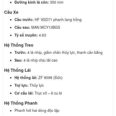
Đường kính lá côn:
350 mm
Cầu Xe
Cầu trước:
HF VGD71 phanh tang trống
Cầu sau:
MAN MCY13BGS
Tỷ số truyền:
4.63
Hệ Thống Treo
Trước:
4 lá nhíp, giảm chấn thủy lực, thanh cân bằng
Sau:
4 lá nhíp chịu tải cao
Hệ Thống Lái
Hệ thống lái:
ZF 8098 (Đức)
Trợ lực:
Thủy lực
Cơ cấu lái:
Trục vít – ê cu bi
Hệ Thống Phanh
Phanh hơi hai dòng độc lập