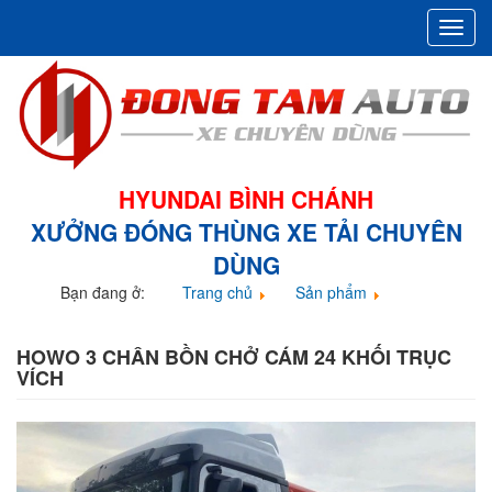
Toggl
navig
HYUNDAI BÌNH CHÁNH
XƯỞNG ĐÓNG THÙNG XE TẢI CHUYÊN
DÙNG
Bạn đang ở:
Trang chủ
Sản phẩm
Howo 3 chân bồn chở cám 24 khối trục vích
HOWO 3 CHÂN BỒN CHỞ CÁM 24 KHỐI TRỤC
VÍCH