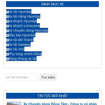
DANH MỤC XE
Xe tải Hyundai
Xe tải nặng Hyundai
Xe khách Hyundai
Xe khách Limousine
Xe chuyên dùng Hyundai
Đầu kéo Hyundai
Xe tải Đô Thành
Xe tải Daewoo
Xe tải nhỏ
Phụ tùng chính hãng
Đóng thùng xe tải
TIN TỨC MỚI NHẤT
Xe Chuyên dùng Đồng Tâm - Công ty cổ phần