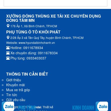
XƯỞNG ĐÓNG THÙNG XE TẢI XE CHUYÊN DỤNG
ĐỒNG TÂM MN
176 Ấp 1, Xã Bình Chánh, TP.HCM
PHỤ TÙNG Ô TÔ KHÔI PHÁT
2/28 Ấp 3 xã Tân Quý Tây, huyện Bình Chánh, TP.HCM
Website: www.hyundaibinhchanh.vn
Hotline: 0911678934
Xe chuyên dùng: 0911678334
Phụ tùng: 0933403037
THÔNG TIN CẦN BIẾT
Giới thiệu
Khuyến mãi
Mua xe trả góp
Tin tức
Gửi yêu cầu
Copyright © 2017
Hyundai
. Thiết kế