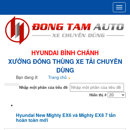
Toggl
navig
HYUNDAI BÌNH CHÁNH
XƯỞNG ĐÓNG THÙNG XE TẢI CHUYÊN
DÙNG
Bạn đang ở:
Trang chủ
hyundai mighty ex8
Nhập một phần của tiêu đề
Hiển thị #
Hyundai New Mighty EX6 và Mighty EX8 7 tấn
hoàn toàn mới